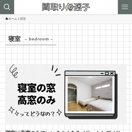
ホーム
寝室
寝室
– bedroom –