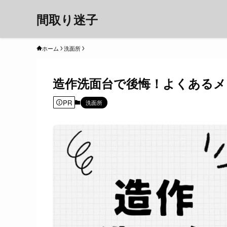
間取り迷子
ホーム
洗面所
造作洗面台で後悔！よくある
PR
洗面所