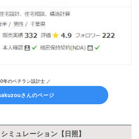
40年のベテラン設計士 ／
isakuzouさんのページ
りシミュレーション【日照】