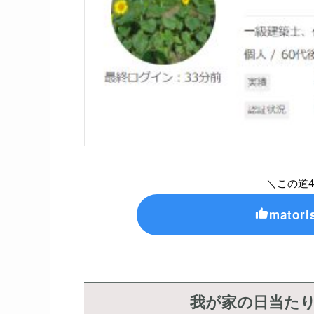
＼この道
mator
我が家の日当た