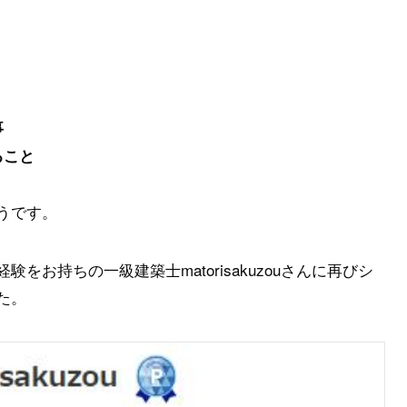
事
ること
うです。
お持ちの一級建築士matorisakuzouさんに再びシ
た。