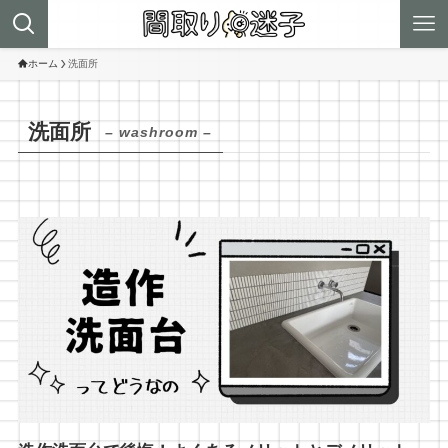
ホーム
洗面所
洗面所
– washroom –