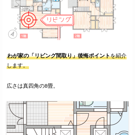
わが家の「リビング間取り」後悔ポイント
を紹介
します。
広さは真四角の8畳。