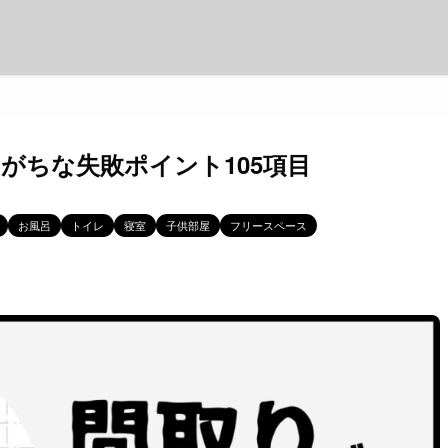
がちな失敗ポイント105項目
お風呂
トイレ
寝室
子供部屋
フリースペース