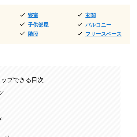
寝室
玄関
子供部屋
バルコニー
階段
フリースペース
タップできる目次
グ
チ