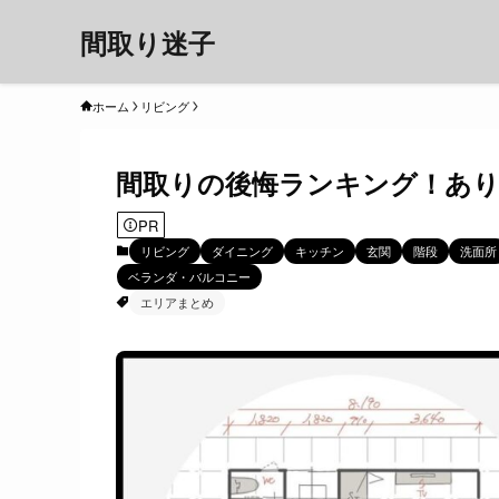
間取り迷子
ホーム
リビング
間取りの後悔ランキング！あり
PR
リビング
ダイニング
キッチン
玄関
階段
洗面所
ベランダ・バルコニー
エリアまとめ